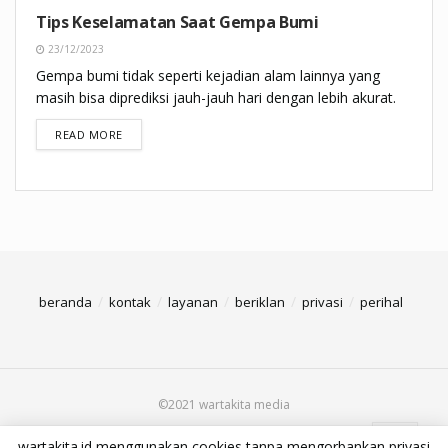
Tips Keselamatan Saat Gempa Bumi
23/12/2023
Gempa bumi tidak seperti kejadian alam lainnya yang
masih bisa diprediksi jauh-jauh hari dengan lebih akurat.
DETAILS
READ MORE
beranda
kontak
layanan
beriklan
privasi
perihal
©2021 wartakita media
wartakita.id menggunakan cookies tanpa mengorbankan privasi