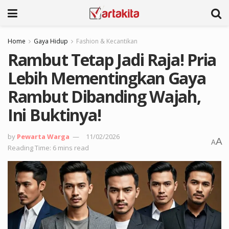
Home
Gaya Hidup
Fashion & Kecantikan
Rambut Tetap Jadi Raja! Pria
Lebih Mementingkan Gaya
Rambut Dibanding Wajah,
Ini Buktinya!
by
Pewarta Warga
11/02/2026
A
A
Reading Time: 6 mins read