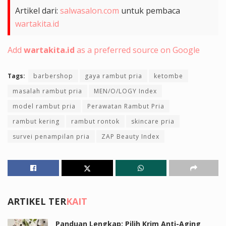
Artikel dari:
salwasalon.com
untuk pembaca
wartakita.id
Add
wartakita.id
as a preferred source on Google
Tags:
barbershop
gaya rambut pria
ketombe
masalah rambut pria
MEN/O/LOGY Index
model rambut pria
Perawatan Rambut Pria
rambut kering
rambut rontok
skincare pria
survei penampilan pria
ZAP Beauty Index
ARTIKEL TER
KAIT
Panduan Lengkap: Pilih Krim Anti-Aging