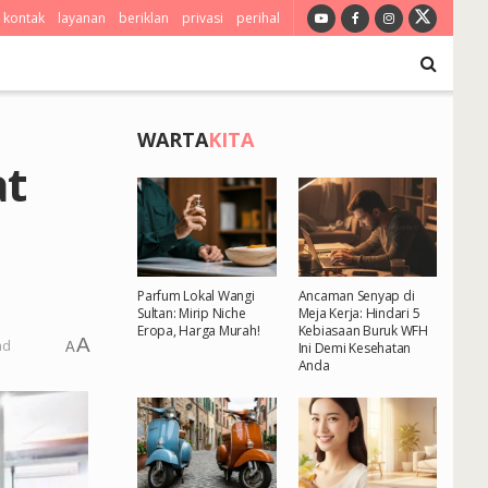
kontak
layanan
beriklan
privasi
perihal
WARTA
KITA
at
Parfum Lokal Wangi
Ancaman Senyap di
Sultan: Mirip Niche
Meja Kerja: Hindari 5
Eropa, Harga Murah!
Kebiasaan Buruk WFH
A
ad
A
Ini Demi Kesehatan
Anda