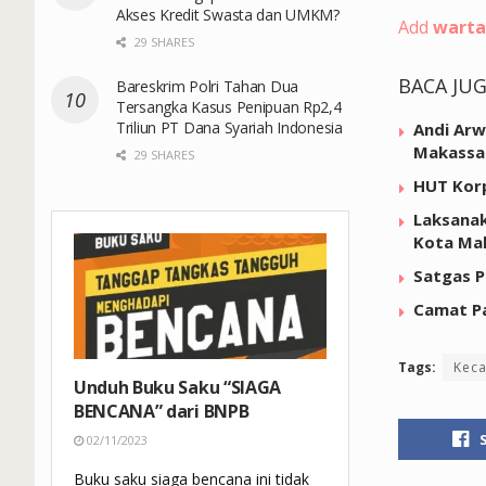
Akses Kredit Swasta dan UMKM?
Add
warta
29 SHARES
BACA JU
Bareskrim Polri Tahan Dua
Tersangka Kasus Penipuan Rp2,4
Triliun PT Dana Syariah Indonesia
Andi Arw
Makassa
29 SHARES
HUT Korp
Laksana
Kota Ma
Satgas P
Camat Pa
Tags:
Kec
Unduh Buku Saku “SIAGA
BENCANA” dari BNPB
02/11/2023
Buku saku siaga bencana ini tidak