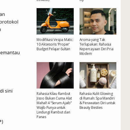
tan
protokol
m
Modifikasi Vespa Matic:
Aroma yang Tak
10 Aksesoris ‘Proper’
Terlupakan: Rahasia
Budget Pelajar-Sultan
Kepercayaan Diri Pria
 memantau
Modern
i sini
Rahasia Kilau Rambut
Rahasia Kulit Glowing
Jisoo Bukan Cuma Alat
di Rumah: Spa Mandiri
Mahal! 4 “Serum Ajaib”
& Perawatan Diri untuk
Wajib Punya untuk
Beauty Besties
Lindungi Rambut dari
Panas
*)