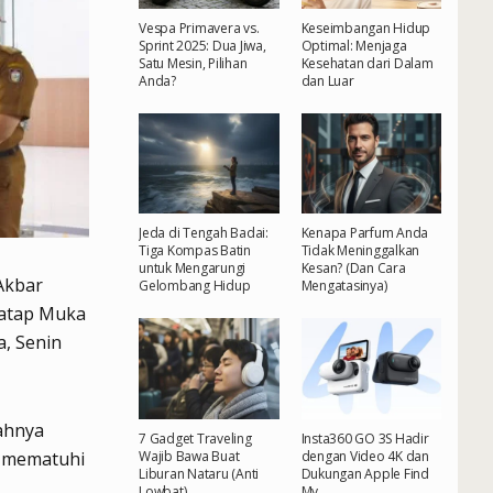
Vespa Primavera vs.
Keseimbangan Hidup
Sprint 2025: Dua Jiwa,
Optimal: Menjaga
Satu Mesin, Pilihan
Kesehatan dari Dalam
Anda?
dan Luar
Jeda di Tengah Badai:
Kenapa Parfum Anda
Tiga Kompas Batin
Tidak Meninggalkan
untuk Mengarungi
Kesan? (Dan Cara
Akbar
Gelombang Hidup
Mengatasinya)
Tatap Muka
a, Senin
ahnya
7 Gadget Traveling
Insta360 GO 3S Hadir
Wajib Bawa Buat
dengan Video 4K dan
m mematuhi
Liburan Nataru (Anti
Dukungan Apple Find
Lowbat)
My