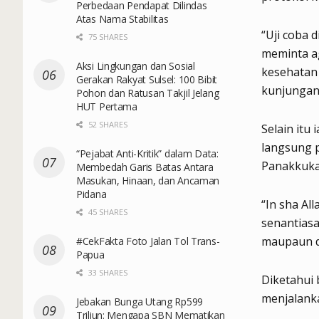
Perbedaan Pendapat Dilindas
Atas Nama Stabilitas
“Uji coba 
75 SHARES
meminta ag
Aksi Lingkungan dan Sosial
kesehatan 
Gerakan Rakyat Sulsel: 100 Bibit
kunjungan
Pohon dan Ratusan Takjil Jelang
HUT Pertama
52 SHARES
Selain itu
langsung 
“Pejabat Anti-Kritik” dalam Data:
Panakkuka
Membedah Garis Batas Antara
Masukan, Hinaan, dan Ancaman
Pidana
“In sha Al
45 SHARES
senantiasa
maupaun d
#CekFakta Foto Jalan Tol Trans-
Papua
33 SHARES
Diketahui 
menjalanka
Jebakan Bunga Utang Rp599
Triliun: Mengapa SBN Mematikan