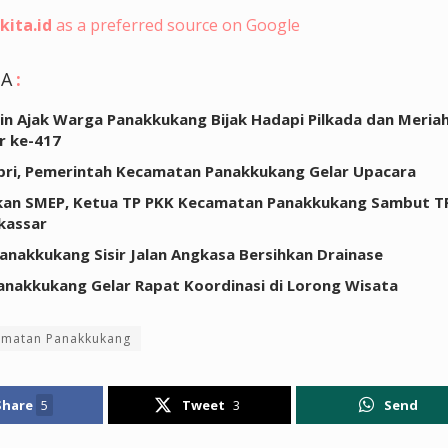
kita.id
as a preferred source on Google
GA
:
in Ajak Warga Panakkukang Bijak Hadapi Pilkada dan Meri
r ke-417
ri, Pemerintah Kecamatan Panakkukang Gelar Upacara
kan SMEP, Ketua TP PKK Kecamatan Panakkukang Sambut T
kassar
anakkukang Sisir Jalan Angkasa Bersihkan Drainase
nakkukang Gelar Rapat Koordinasi di Lorong Wisata
amatan Panakkukang
Share
5
Tweet
3
Send