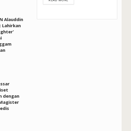
N Alauddin
 Lahirkan
ighter’
i
ggam
an
ssar
iset
n dengan
Magister
edis