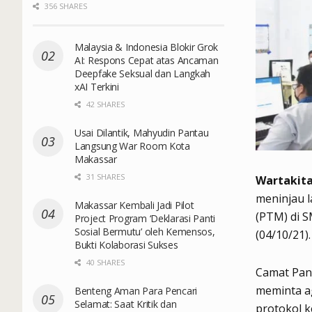
356 SHARES
Malaysia & Indonesia Blokir Grok
AI: Respons Cepat atas Ancaman
Deepfake Seksual dan Langkah
xAI Terkini
42 SHARES
Usai Dilantik, Mahyudin Pantau
Langsung War Room Kota
Makassar
31 SHARES
Wartakita
meninjau 
Makassar Kembali Jadi Pilot
(PTM) di S
Project Program ‘Deklarasi Panti
Sosial Bermutu’ oleh Kemensos,
(04/10/21).
Bukti Kolaborasi Sukses
40 SHARES
Camat Pan
meminta ag
Benteng Aman Para Pencari
Selamat: Saat Kritik dan
protokol k