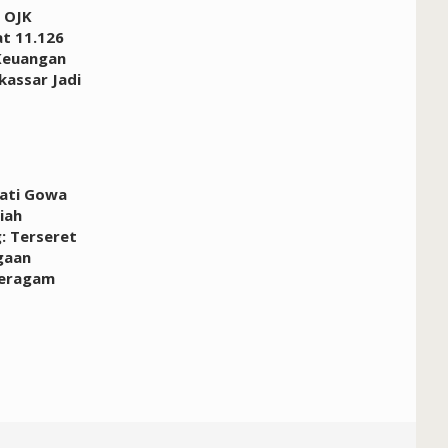
 OJK
at 11.126
Keuangan
kassar Jadi
pati Gowa
iah
: Terseret
gaan
Seragam