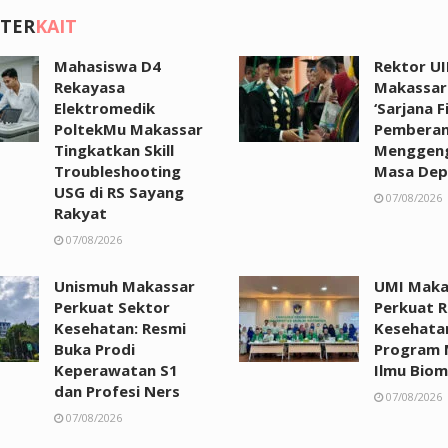
 TER
KAIT
Mahasiswa D4
Rektor UI
Rekayasa
Makassar:
Elektromedik
‘Sarjana F
PoltekMu Makassar
Pemberan
Tingkatkan Skill
Menggen
Troubleshooting
Masa Dep
USG di RS Sayang
07/08/2026
Rakyat
07/08/2026
Unismuh Makassar
UMI Maka
Perkuat Sektor
Perkuat R
Kesehatan: Resmi
Kesehata
Buka Prodi
Program 
Keperawatan S1
Ilmu Biom
dan Profesi Ners
07/08/2026
07/08/2026