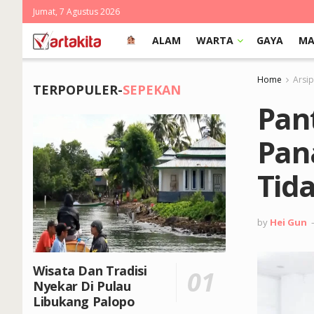
Jumat, 7 Agustus 2026
ALAM
WARTA
GAYA
MA
Home
Arsi
TERPOPULER-
SEPEKAN
Pan
Pan
Tida
by
Hei Gun
Wisata Dan Tradisi
Nyekar Di Pulau
Libukang Palopo