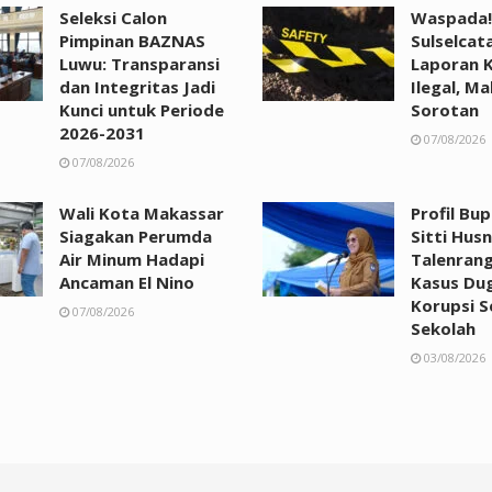
Seleksi Calon
Waspada!
Pimpinan BAZNAS
Sulselcat
Luwu: Transparansi
Laporan 
dan Integritas Jadi
Ilegal, Ma
Kunci untuk Periode
Sorotan
2026-2031
07/08/2026
07/08/2026
Wali Kota Makassar
Profil Bu
Siagakan Perumda
Sitti Husn
Air Minum Hadapi
Talenrang
Ancaman El Nino
Kasus Du
Korupsi 
07/08/2026
Sekolah
03/08/2026