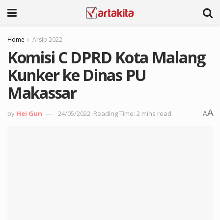
Home
Arsip 2022
Komisi C DPRD Kota Malang
Kunker ke Dinas PU
Makassar
A
by
Hei Gun
24/05/2022
Reading Time: 2 mins read
A