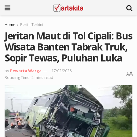
Home
Berita Terkini
Jeritan Maut di Tol Cipali: Bus
Wisata Banten Tabrak Truk,
Sopir Tewas, Puluhan Luka
by
Pewarta Warga
17/02/2026
A
A
Reading Time: 2 mins read