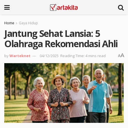
Home
Gaya Hidup
Jantung Sehat Lansia: 5
Olahraga Rekomendasi Ahli
A
by
Warteknet
04/12/2025
Reading Time: 4 mins read
A