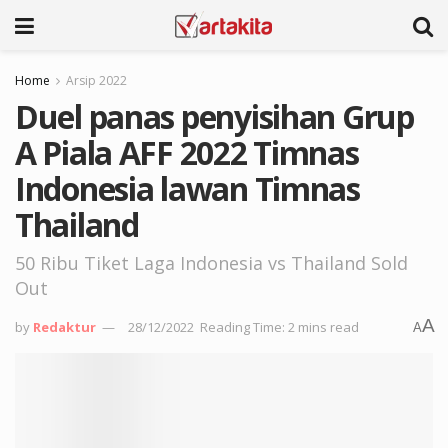
Home
Arsip 2022
Duel panas penyisihan Grup
A Piala AFF 2022 Timnas
Indonesia lawan Timnas
Thailand
50 Ribu Tiket Laga Indonesia vs Thailand Sold
Out
A
by
Redaktur
28/12/2022
Reading Time: 2 mins read
A