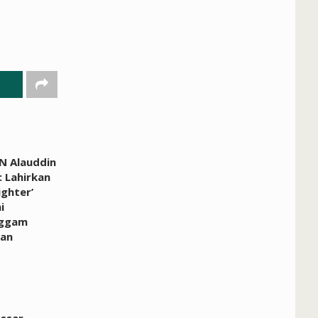
N Alauddin
 Lahirkan
ighter’
i
ggam
an
ssar