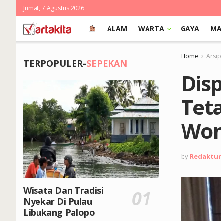
Jumat, 7 Agustus 2026
ALAM
WARTA
GAYA
MA
Home
Arsi
TERPOPULER-
SEPEKAN
Dis
Tet
Won
by
Redaktur
Wisata Dan Tradisi
Nyekar Di Pulau
Libukang Palopo