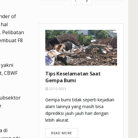
nder of
 hal
. Pelibatan
membuat F8
 yakni
t, CBWF
Tips Keselamatan Saat
Gempa Bumi
23/12/2023
subsektor
Gempa bumi tidak seperti kejadian
e
alam lainnya yang masih bisa
diprediksi jauh-jauh hari dengan
lebih akurat.
a di
DETAILS
READ MORE