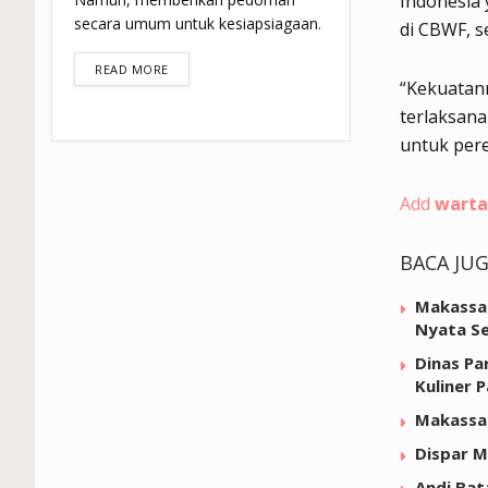
Indonesia
secara umum untuk kesiapsiagaan.
di CBWF, 
DETAILS
READ MORE
“Kekuatan
terlaksana
untuk pere
Add
warta
BACA JU
Makassar
Nyata Se
Dinas Pa
Kuliner 
Makassar
Dispar M
Andi Bat