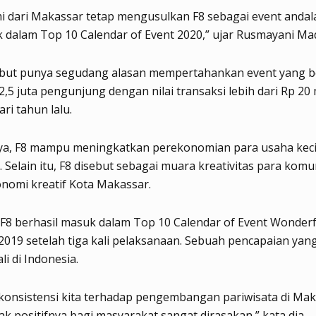
i dari Makassar tetap mengusulkan F8 sebagai event andal
 dalam Top 10 Calendar of Event 2020,” ujar Rusmayani Mad
but punya segudang alasan mempertahankan event yang be
,5 juta pengunjung dengan nilai transaksi lebih dari Rp 20 
ri tahun lalu.
a, F8 mampu meningkatkan perekonomian para usaha keci
Selain itu, F8 disebut sebagai muara kreativitas para komu
nomi kreatif Kota Makassar.
 F8 berhasil masuk dalam Top 10 Calendar of Event Wonderf
2019 setelah tiga kali pelaksanaan. Sebuah pencapaian yan
li di Indonesia.
 konsistensi kita terhadap pengembangan pariwisata di Mak
k positifnya bagi masyarakat sangat dirasakan,” kata dia.