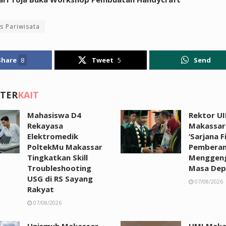
s Pariwisata
Share
8
Tweet
5
Send
 TER
KAIT
Mahasiswa D4
Rektor UI
Rekayasa
Makassar:
Elektromedik
‘Sarjana F
PoltekMu Makassar
Pemberan
Tingkatkan Skill
Menggen
Troubleshooting
Masa Dep
USG di RS Sayang
07/08/2026
Rakyat
07/08/2026
Unismuh Makassar
UMI Maka