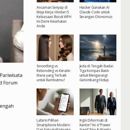
Ancaman Senyap di
Hacker Gunakan AI
Meja Kerja: Hindari 5
Claude Code untuk
Kebiasaan Buruk WFH
Serangan Otonomus
Ini Demi Kesehatan
Anda
Smoothing vs
Jeda di Tengah Badai:
Rebonding vs Keratin:
Tiga Kompas Batin
Pariwisata
Mana yang Terbaik
untuk Mengarungi
untuk Rambutmu?
Gelombang Hidup
nd Forum
tengah
i
Labirin Pilihan
Ingin Dihormati di
Smartphone Modern:
Kantor? Ini 4 “Power
Dari Fotografi Hingga
Scent” Pria & Wanita