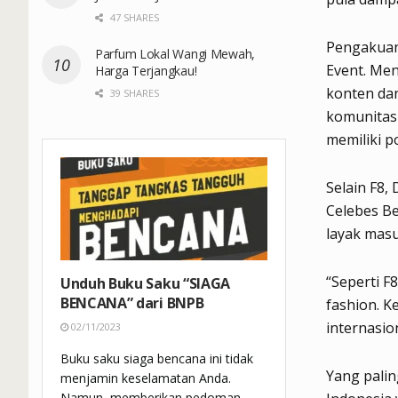
47 SHARES
Pengakuan 
Parfum Lokal Wangi Mewah,
Event. Men
Harga Terjangkau!
konten dan
39 SHARES
komunitas 
memiliki p
Selain F8,
Celebes B
layak masu
“Seperti F
Unduh Buku Saku “SIAGA
BENCANA” dari BNPB
fashion. K
internasio
02/11/2023
Buku saku siaga bencana ini tidak
Yang palin
menjamin keselamatan Anda.
Namun, memberikan pedoman