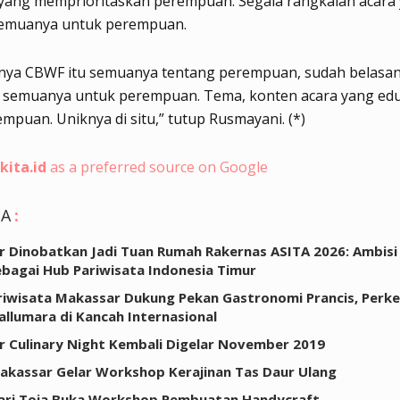
 yang memprioritaskan perempuan. Segala rangkaian acara
semuanya untuk perempuan.
nya CBWF itu semuanya tentang perempuan, sudah belasan 
 semuanya untuk perempuan. Tema, konten acara yang eduk
mpuan. Uniknya di situ,” tutup Rusmayani. (*)
kita.id
as a preferred source on Google
GA
:
 Dinobatkan Jadi Tuan Rumah Rakernas ASITA 2026: Ambisi
bagai Hub Pariwisata Indonesia Timur
riwisata Makassar Dukung Pekan Gastronomi Prancis, Perk
Pallumara di Kancah Internasional
 Culinary Night Kembali Digelar November 2019
akassar Gelar Workshop Kerajinan Tas Daur Ulang
ari Toja Buka Workshop Pembuatan Handycraft