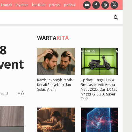
kontak
layanan
beriklan
privasi
perihal
WARTA
KITA
F8
vent
Rambut Rontok Parah?
Update Harga OTR &
Kenali Penyebab dan
Simulasi Kredit Vespa
Solusi Alami
Matic 2025: Dari LX 125
A
 read
A
hingga GTS 300 Super
Tech