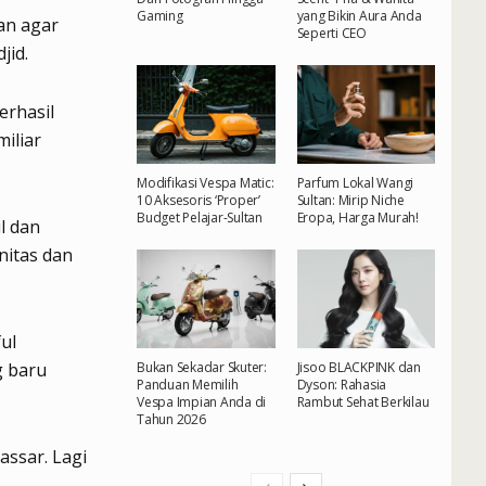
Gaming
yang Bikin Aura Anda
an agar
Seperti CEO
jid.
rhasil
miliar
Modifikasi Vespa Matic:
Parfum Lokal Wangi
10 Aksesoris ‘Proper’
Sultan: Mirip Niche
Budget Pelajar-Sultan
Eropa, Harga Murah!
l dan
nitas dan
ul
g baru
Bukan Sekadar Skuter:
Jisoo BLACKPINK dan
Panduan Memilih
Dyson: Rahasia
Vespa Impian Anda di
Rambut Sehat Berkilau
Tahun 2026
assar. Lagi