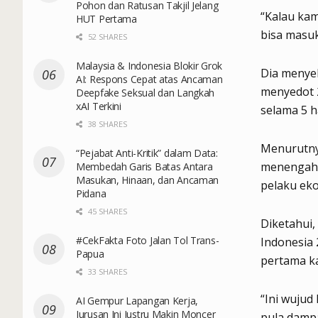
Pohon dan Ratusan Takjil Jelang
“Kalau kam
HUT Pertama
bisa masuk
52 SHARES
Malaysia & Indonesia Blokir Grok
Dia menye
AI: Respons Cepat atas Ancaman
menyedot 2
Deepfake Seksual dan Langkah
xAI Terkini
selama 5 ha
38 SHARES
Menurutny
“Pejabat Anti-Kritik” dalam Data:
menengah. 
Membedah Garis Batas Antara
Masukan, Hinaan, dan Ancaman
pelaku eko
Pidana
45 SHARES
Diketahui,
#CekFakta Foto Jalan Tol Trans-
Indonesia 
Papua
pertama ka
33 SHARES
“Ini wujud
AI Gempur Lapangan Kerja,
Jurusan Ini Justru Makin Moncer
pula dampa