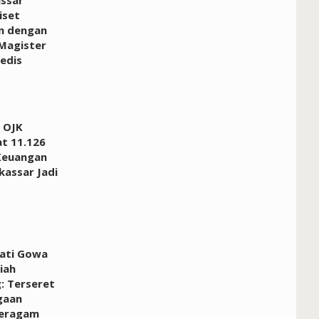
iset
n dengan
Magister
edis
 OJK
at 11.126
Keuangan
kassar Jadi
pati Gowa
iah
: Terseret
gaan
Seragam