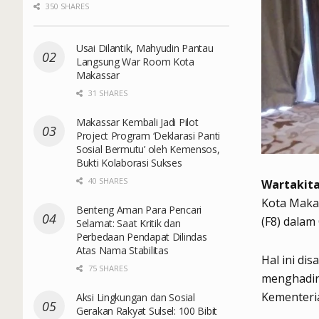
350 SHARES
Usai Dilantik, Mahyudin Pantau
Langsung War Room Kota
Makassar
31 SHARES
Makassar Kembali Jadi Pilot
Project Program ‘Deklarasi Panti
Sosial Bermutu’ oleh Kemensos,
Bukti Kolaborasi Sukses
40 SHARES
Wartakita
Kota Makas
Benteng Aman Para Pencari
(F8) dalam
Selamat: Saat Kritik dan
Perbedaan Pendapat Dilindas
Atas Nama Stabilitas
Hal ini di
75 SHARES
menghadiri
Kementeria
Aksi Lingkungan dan Sosial
Gerakan Rakyat Sulsel: 100 Bibit