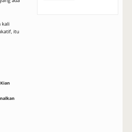
 yang ada
kali
atif, itu
 Kian
enalkan