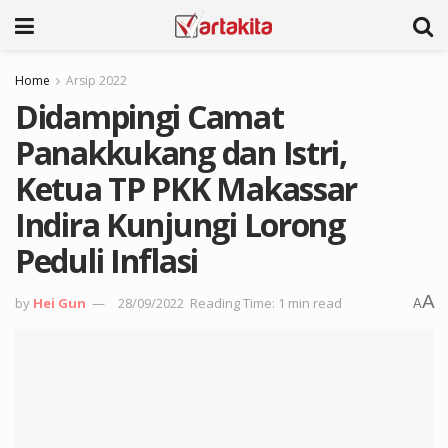
Home
Arsip 2022
Didampingi Camat
Panakkukang dan Istri,
Ketua TP PKK Makassar
Indira Kunjungi Lorong
Peduli Inflasi
A
by
Hei Gun
28/09/2022
Reading Time: 1 min read
A