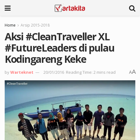
Home
Arsip 2015-2018
Aksi #CleanTraveller XL
#FutureLeaders di pulau
Kodingareng Keke
A
by
Warteknet
20/01/2016
Reading Time: 2 mins read
A