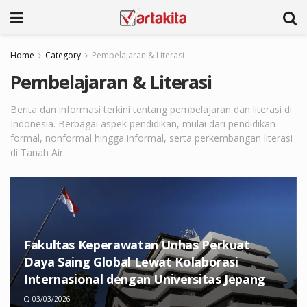
Home
Category
Pembelajaran & Literasi
Pembelajaran & Literasi
Berita dan informasi terkini tentang pembelajaran dan literasi di
Indonesia. Berbagai aspek pendidikan, mulai dari pendidikan
formal, nonformal hingga informal, serta perkembangan literasi
di Tanah Air.
Fakultas Keperawatan Unhas Perkuat
Daya Saing Global Lewat Kolaborasi
Internasional dengan Universitas Jepang
03/03/2026