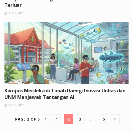
Terluar
31/12/2025
Kampus Merdeka di Tanah Daeng: Inovasi Unhas dan
UNM Menjawab Tantangan AI
27/12/2025
1
2
3
…
6
PAGE 2 OF 6