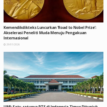
Kemendikdikteks Luncurkan ‘Road to Nobel Prize’:
Akselerasi Peneliti Muda Menuju Pengakuan
Internasional
29/01/2026
UMI: Satu-satunya PTS di Indonesia Timur Ditunjuk