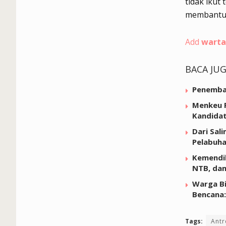
tidak ikut
membantu 
Add
warta
BACA JU
Penembak
Menkeu P
Kandida
Dari Sal
Pelabuh
Kemendik
NTB, dan
Warga B
Bencana: 
Tags:
Antr