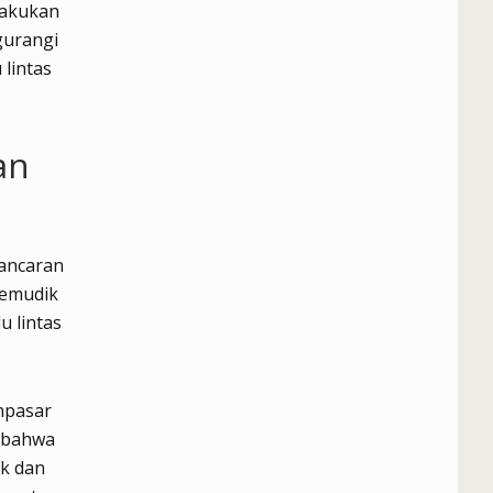
lakukan
gurangi
lintas
an
ancaran
pemudik
u lintas
npasar
n bahwa
ak dan