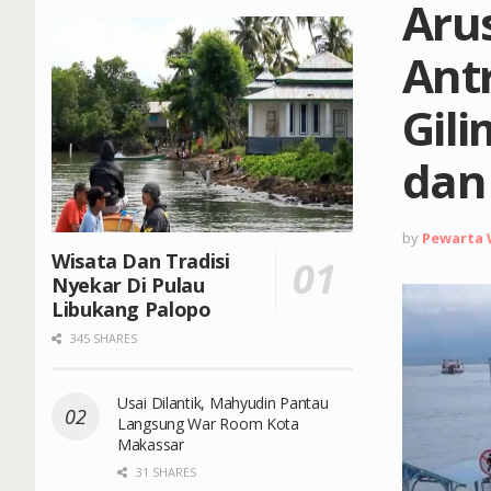
Arus
Ant
Gil
dan
by
Pewarta
Wisata Dan Tradisi
Nyekar Di Pulau
Libukang Palopo
345 SHARES
Usai Dilantik, Mahyudin Pantau
Langsung War Room Kota
Makassar
31 SHARES