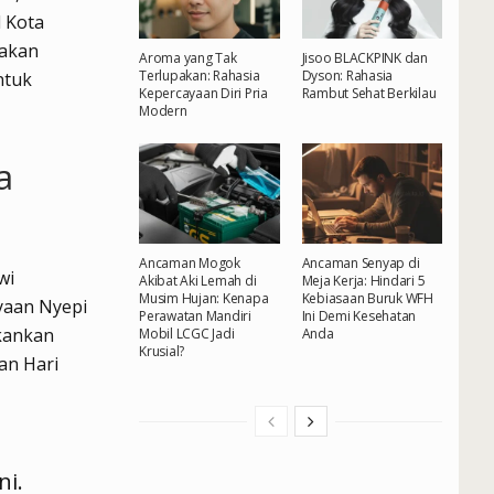
 Kota
nakan
Aroma yang Tak
Jisoo BLACKPINK dan
Terlupakan: Rahasia
Dyson: Rahasia
ntuk
Kepercayaan Diri Pria
Rambut Sehat Berkilau
Modern
a
Ancaman Mogok
Ancaman Senyap di
wi
Akibat Aki Lemah di
Meja Kerja: Hindari 5
Musim Hujan: Kenapa
Kebiasaan Buruk WFH
yaan Nyepi
Perawatan Mandiri
Ini Demi Kesehatan
ekankan
Mobil LCGC Jadi
Anda
Krusial?
an Hari
ni.