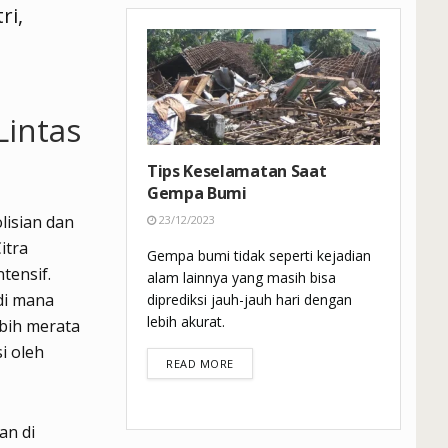
ri,
Lintas
Tips Keselamatan Saat
Gempa Bumi
lisian dan
23/12/2023
itra
Gempa bumi tidak seperti kejadian
tensif.
alam lainnya yang masih bisa
di mana
diprediksi jauh-jauh hari dengan
lebih akurat.
bih merata
i oleh
DETAILS
READ MORE
an di