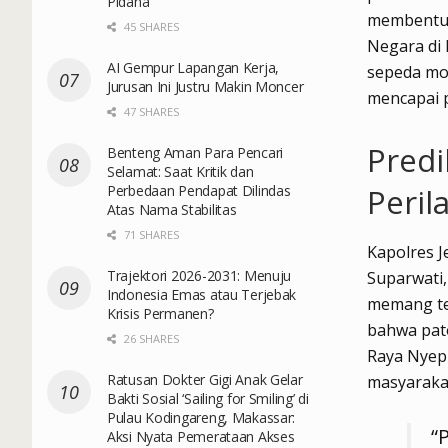
Pidana
membentuk
45 SHARES
Negara di
AI Gempur Lapangan Kerja,
sepeda mot
Jurusan Ini Justru Makin Moncer
mencapai 
47 SHARES
Predi
Benteng Aman Para Pencari
Selamat: Saat Kritik dan
Perbedaan Pendapat Dilindas
Peril
Atas Nama Stabilitas
71 SHARES
Kapolres J
Trajektori 2026-2031: Menuju
Suparwati
Indonesia Emas atau Terjebak
memang tel
Krisis Permanen?
bahwa pato
26 SHARES
Raya Nyepi
Ratusan Dokter Gigi Anak Gelar
masyaraka
Bakti Sosial ‘Sailing for Smiling’ di
Pulau Kodingareng, Makassar:
“
Aksi Nyata Pemerataan Akses