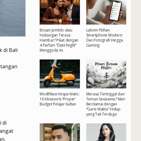
Bosan Jomblo atau
Labirin Pilihan
Hubungan Terasa
Smartphone Modern:
Hambar? Pikat dengan
Dari Fotografi Hingga
4 Parfum “Date Night”
Gaming
 di Bali
Menggoda Ini
ntangan
Modifikasi Vespa Matic:
Merasa Tertinggal dari
10 Aksesoris ‘Proper’
Teman Seusiamu? Mari
Budget Pelajar-Sultan
Berdamai dengan
“Garis Waktu” Hidup
yang Tak Terduga
 di
sangat
an,