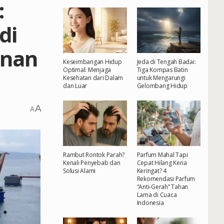
:
di
anan
Keseimbangan Hidup
Jeda di Tengah Badai:
Optimal: Menjaga
Tiga Kompas Batin
Kesehatan dari Dalam
untuk Mengarungi
dan Luar
Gelombang Hidup
A
A
Rambut Rontok Parah?
Parfum Mahal Tapi
Kenali Penyebab dan
Cepat Hilang Kena
Solusi Alami
Keringat? 4
Rekomendasi Parfum
“Anti-Gerah” Tahan
Lama di Cuaca
Indonesia