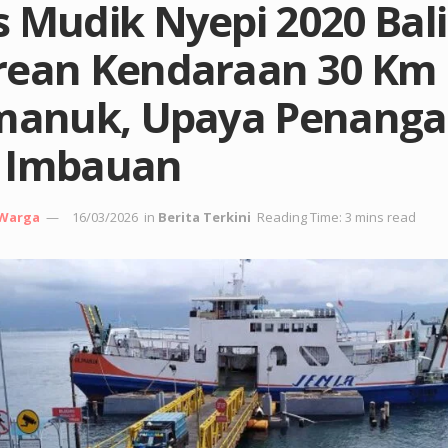
 Mudik Nyepi 2020 Bali
rean Kendaraan 30 Km 
imanuk, Upaya Penang
 Imbauan
 Warga
16/03/2026
in
Berita Terkini
Reading Time: 3 mins read