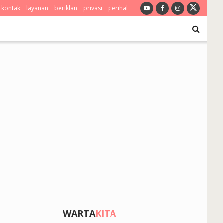
kontak
layanan
beriklan
privasi
perihal
WARTA
KITA