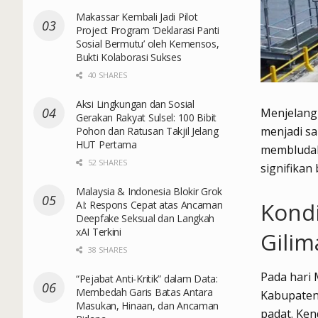
Makassar Kembali Jadi Pilot
Project Program ‘Deklarasi Panti
Sosial Bermutu’ oleh Kemensos,
Bukti Kolaborasi Sukses
40 SHARES
Aksi Lingkungan dan Sosial
Menjelang 
Gerakan Rakyat Sulsel: 100 Bibit
menjadi sa
Pohon dan Ratusan Takjil Jelang
HUT Pertama
membludak
52 SHARES
signifikan
Malaysia & Indonesia Blokir Grok
Kondi
AI: Respons Cepat atas Ancaman
Deepfake Seksual dan Langkah
xAI Terkini
Gili
38 SHARES
Pada hari 
“Pejabat Anti-Kritik” dalam Data:
Membedah Garis Batas Antara
Kabupaten 
Masukan, Hinaan, dan Ancaman
padat. Ken