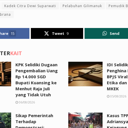
Kadek Citra Dewi Suparwati
Pelabuhan Gilimanuk
Pemudik B
mbrana
hare
15
Tweet
9
Send
 TER
KAIT
KPK Selidiki Dugaan
IDI Selidi
Pengembalian Uang
Penghina 
Rp 14.000 SGD
BPJS Viral
Bupati Kuansing ke
Etika dan
Menhut Raja Juli
MKEK
yang Tidak Utuh
05/08/2026
06/08/2026
Sikap Pemerintah
Kasus TPP
Terhadap
Adriansya
Demonstrasi:
Kejagung