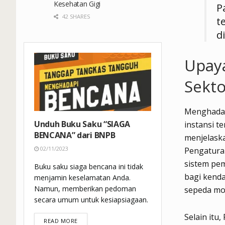
Kesehatan Gigi
P
42 SHARES
t
d
Upaya
Sekto
Menghadapi
Unduh Buku Saku “SIAGA
instansi t
BENCANA” dari BNPB
menjelaska
02/11/2023
Pengaturan
sistem pe
Buku saku siaga bencana ini tidak
bagi kenda
menjamin keselamatan Anda.
Namun, memberikan pedoman
sepeda mo
secara umum untuk kesiapsiagaan.
Selain itu
DETAILS
READ MORE