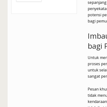
sepanjang
penyekata
potensi p
bagi pemud
Imba
bagi
Untuk men
proses pe
untuk sela
sangat pen
Pesan khu
tidak menu
kendaraan 