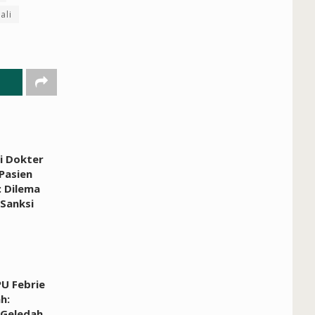
ali
ki Dokter
Pasien
: Dilema
 Sanksi
U Febrie
h:
 Geledah