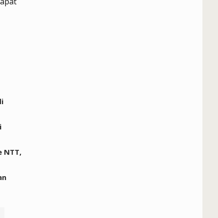
dapat
i
i
e NTT,
an