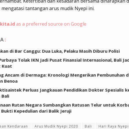
 terhambat. Ketertiban dan kesadaran bersama diharapkan 
mengatasi tantangan arus mudik Nyepi ini.
kita.id
as a preferred source on Google
GA
:
an di Bar Canggu: Dua Luka, Pelaku Masih Diburu Polisi
urbaya Tolak IKN Jadi Pusat Finansial Internasional, Bali Jad
t Kuat
ing Ancam di Dermaga: Kronologi Mengerikan Pembunuhan d
an Benoa
tisaintek Perluas Jangkauan Pendidikan Dokter Spesialis k
 Bali
inaan Rutan Negara Sumbangkan Ratusan Telur untuk Korb
Bukti Kepedulian dari Balik Jeruji
ean Kendaraan
Arus Mudik Nyepi 2020
Bali
Hari Raya Nyepi