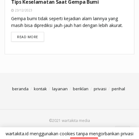
Tips Keselamatan Saat Gempa Bumi
23/12/2023
Gempa bumi tidak seperti kejadian alam lainnya yang
masih bisa diprediksi jauh-jauh hari dengan lebih akurat.
DETAILS
READ MORE
beranda
kontak
layanan
beriklan
privasi
perihal
©2021 wartakita media
wartakita.id menggunakan cookies tanpa mengorbankan privasi