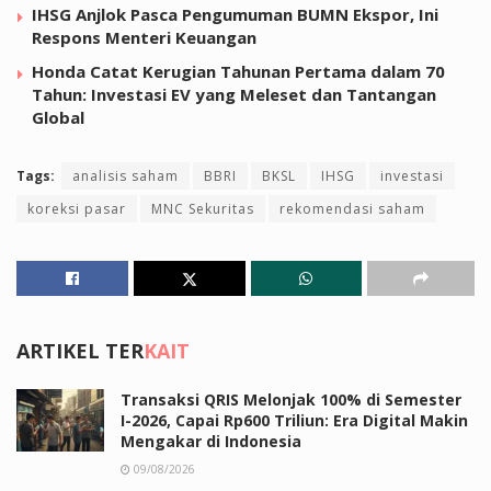
IHSG Anjlok Pasca Pengumuman BUMN Ekspor, Ini
Respons Menteri Keuangan
Honda Catat Kerugian Tahunan Pertama dalam 70
Tahun: Investasi EV yang Meleset dan Tantangan
Global
Tags:
analisis saham
BBRI
BKSL
IHSG
investasi
koreksi pasar
MNC Sekuritas
rekomendasi saham
ARTIKEL TER
KAIT
Transaksi QRIS Melonjak 100% di Semester
I-2026, Capai Rp600 Triliun: Era Digital Makin
Mengakar di Indonesia
09/08/2026