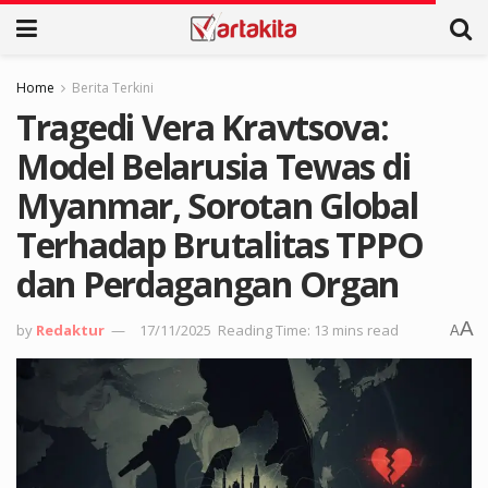
Home
Berita Terkini
Tragedi Vera Kravtsova:
Model Belarusia Tewas di
Myanmar, Sorotan Global
Terhadap Brutalitas TPPO
dan Perdagangan Organ
A
by
Redaktur
17/11/2025
Reading Time: 13 mins read
A