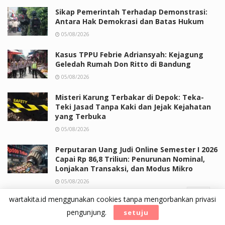
Sikap Pemerintah Terhadap Demonstrasi:
Antara Hak Demokrasi dan Batas Hukum
05/08/2026
Kasus TPPU Febrie Adriansyah: Kejagung
Geledah Rumah Don Ritto di Bandung
05/08/2026
Misteri Karung Terbakar di Depok: Teka-
Teki Jasad Tanpa Kaki dan Jejak Kejahatan
yang Terbuka
05/08/2026
Perputaran Uang Judi Online Semester I 2026
Capai Rp 86,8 Triliun: Penurunan Nominal,
Lonjakan Transaksi, dan Modus Mikro
05/08/2026
wartakita.id menggunakan cookies tanpa mengorbankan privasi
Penggeledahan Rumah Eks Jampidsus
Febrie Adriansyah: Misteri 4 Perusahaan
pengunjung.
setuju
TPPU dan Emas 74 Kg