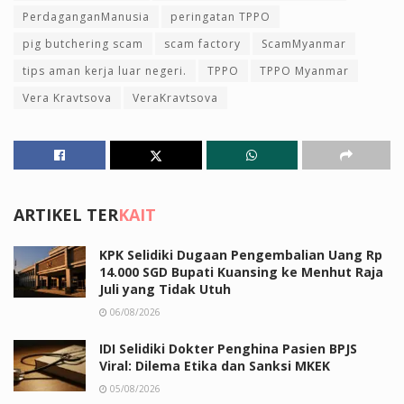
PerdaganganManusia
peringatan TPPO
pig butchering scam
scam factory
ScamMyanmar
tips aman kerja luar negeri.
TPPO
TPPO Myanmar
Vera Kravtsova
VeraKravtsova
ARTIKEL TER
KAIT
KPK Selidiki Dugaan Pengembalian Uang Rp
14.000 SGD Bupati Kuansing ke Menhut Raja
Juli yang Tidak Utuh
06/08/2026
IDI Selidiki Dokter Penghina Pasien BPJS
Viral: Dilema Etika dan Sanksi MKEK
05/08/2026