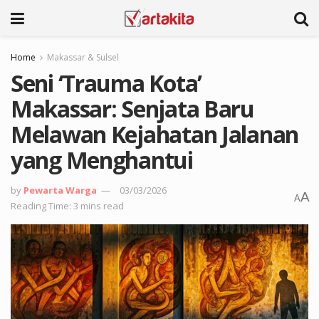
Home
Makassar & Sulsel
Seni ‘Trauma Kota’
Makassar: Senjata Baru
Melawan Kejahatan Jalanan
yang Menghantui
by
Pewarta Warga
03/03/2026
A
A
Reading Time: 3 mins read