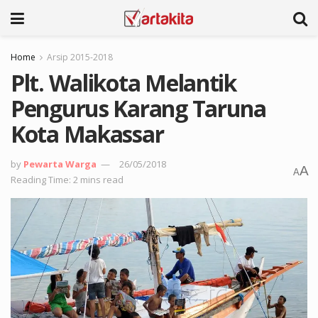
Home
Arsip 2015-2018
Plt. Walikota Melantik
Pengurus Karang Taruna
Kota Makassar
by
Pewarta Warga
26/05/2018
A
A
Reading Time: 2 mins read