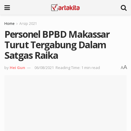
Home
Arsip 2021
Personel BPBD Makassar
Turut Tergabung Dalam
Satgas Raika
A
by
Hei Gun
06/08/2021
Reading Time: 1 min read
A