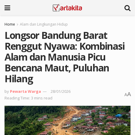
Home
Alam dan Lingkungan Hidup
Longsor Bandung Barat
Renggut Nyawa: Kombinasi
Alam dan Manusia Picu
Bencana Maut, Puluhan
Hilang
by
Pewarta Warga
28/01/2026
A
A
Reading Time: 3 mins read