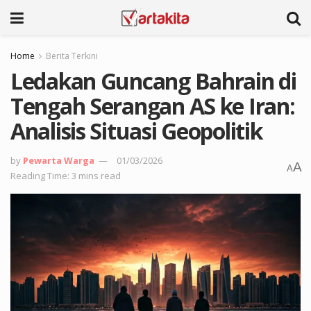
Home
Berita Terkini
Ledakan Guncang Bahrain di
Tengah Serangan AS ke Iran:
Analisis Situasi Geopolitik
by
Pewarta Warga
01/03/2026
A
A
Reading Time: 3 mins read