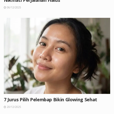
06/12/2025
7 Jurus Pilih Pelembap Bikin Glowing Sehat
20/12/2025