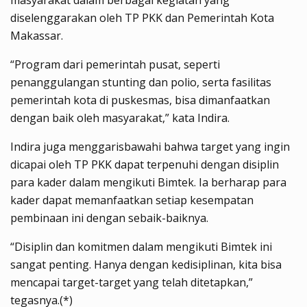
diselenggarakan oleh TP PKK dan Pemerintah Kota
Makassar.
“Program dari pemerintah pusat, seperti
penanggulangan stunting dan polio, serta fasilitas
pemerintah kota di puskesmas, bisa dimanfaatkan
dengan baik oleh masyarakat,” kata Indira.
Indira juga menggarisbawahi bahwa target yang ingin
dicapai oleh TP PKK dapat terpenuhi dengan disiplin
para kader dalam mengikuti Bimtek. Ia berharap para
kader dapat memanfaatkan setiap kesempatan
pembinaan ini dengan sebaik-baiknya.
“Disiplin dan komitmen dalam mengikuti Bimtek ini
sangat penting. Hanya dengan kedisiplinan, kita bisa
mencapai target-target yang telah ditetapkan,”
tegasnya.(*)