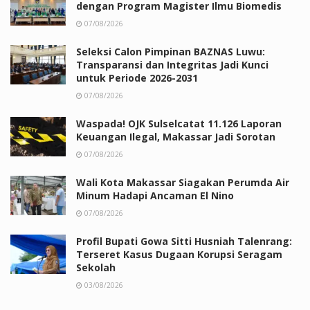
dengan Program Magister Ilmu Biomedis
07/08/2026
Seleksi Calon Pimpinan BAZNAS Luwu:
Transparansi dan Integritas Jadi Kunci
untuk Periode 2026-2031
07/08/2026
Waspada! OJK Sulselcatat 11.126 Laporan
Keuangan Ilegal, Makassar Jadi Sorotan
07/08/2026
Wali Kota Makassar Siagakan Perumda Air
Minum Hadapi Ancaman El Nino
07/08/2026
Profil Bupati Gowa Sitti Husniah Talenrang:
Terseret Kasus Dugaan Korupsi Seragam
Sekolah
03/08/2026