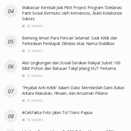
Makassar Kembali Jadi Pilot Project Program ‘Deklarasi
Panti Sosial Bermutu’ oleh Kemensos, Bukti Kolaborasi
Sukses
40 SHARES
Benteng Aman Para Pencari Selamat: Saat Kritik dan
Perbedaan Pendapat Dilindas Atas Nama Stabilitas
75 SHARES
Aksi Lingkungan dan Sosial Gerakan Rakyat Sulsel: 100
Bibit Pohon dan Ratusan Takjil Jelang HUT Pertama
52 SHARES
“Pejabat Anti-Kritik” dalam Data: Membedah Garis Batas
Antara Masukan, Hinaan, dan Ancaman Pidana
45 SHARES
#CekFakta Foto Jalan Tol Trans-Papua
33 SHARES