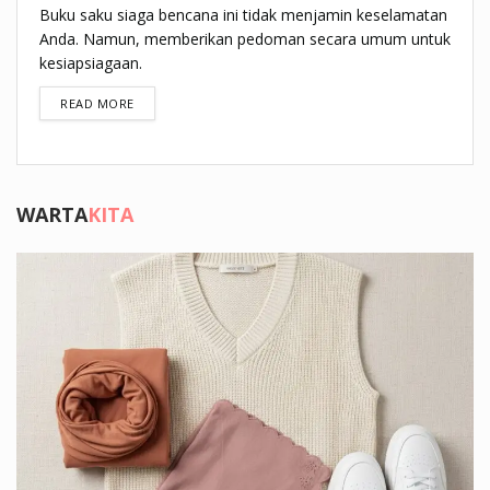
Buku saku siaga bencana ini tidak menjamin keselamatan
Anda. Namun, memberikan pedoman secara umum untuk
kesiapsiagaan.
DETAILS
READ MORE
WARTA
KITA