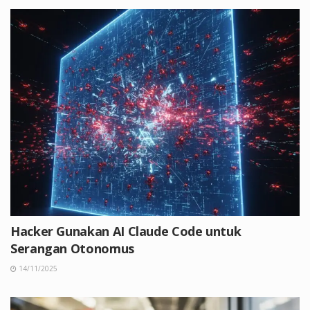
Hacker Gunakan AI Claude Code untuk
Serangan Otonomus
14/11/2025