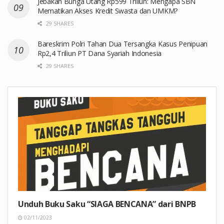
Jebakan Bunga Utang Rp599 Triliun: Mengapa SBN
Mematikan Akses Kredit Swasta dan UMKM?
29 SHARES
Bareskrim Polri Tahan Dua Tersangka Kasus Penipuan
Rp2,4 Triliun PT Dana Syariah Indonesia
29 SHARES
Unduh Buku Saku “SIAGA BENCANA” dari BNPB
02/11/2023