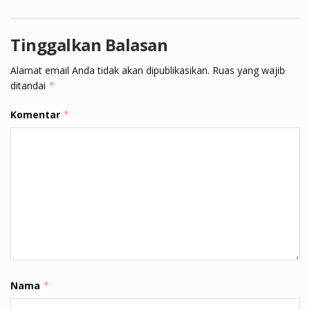
Tinggalkan Balasan
Alamat email Anda tidak akan dipublikasikan.
Ruas yang wajib
ditandai
*
Komentar
*
Nama
*