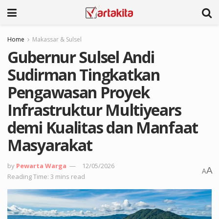
Home
Makassar & Sulsel
Gubernur Sulsel Andi
Sudirman Tingkatkan
Pengawasan Proyek
Infrastruktur Multiyears
demi Kualitas dan Manfaat
Masyarakat
by
Pewarta Warga
12/05/2026
A
A
Reading Time: 3 mins read