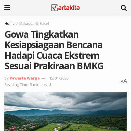
Home
Makassar & Sulsel
Gowa Tingkatkan
Kesiapsiagaan Bencana
Hadapi Cuaca Ekstrem
Sesuai Prakiraan BMKG
by
Pewarta Warga
15/01/2026
A
A
Reading Time: 5 mins read