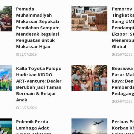
Pemuda
Pemprov S
Muhammadiyah
Tingkatk
Makassar Sepakati
Saing UM
Pemilahan Sampah:
Pendampi
Mendesak Regulasi
Ekspor: St
Penguatan untuk
Menembus
Makassar Hijau
Global
25/07/2026
25/07/2026
Kalla Toyota Palopo
Beasiswa
Hadirkan KIDDO
Pasar Ma
ART-venture: Dealer
Raya: Ben
Berubah Jadi Taman
Pemberda
Bermain & Belajar
Pedagan
Anak
23/07/2026
24/07/2026
Polemik Perda
Perluas P
Lembaga Adat
Korban K
Gowa: Keluarga
Salsa: Ba