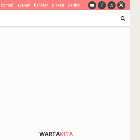
kontak
layanan
beriklan
privasi
perihal
WARTA
KITA