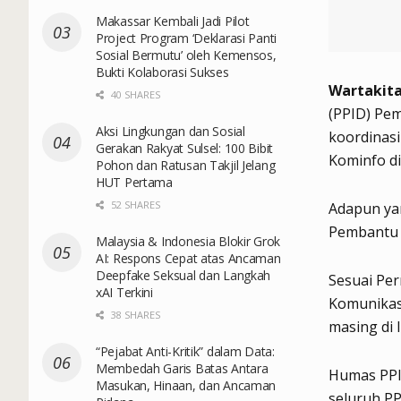
Makassar Kembali Jadi Pilot
Project Program ‘Deklarasi Panti
Sosial Bermutu’ oleh Kemensos,
Bukti Kolaborasi Sukses
Wartakita
40 SHARES
(PPID) Pe
Aksi Lingkungan dan Sosial
koordinas
Gerakan Rakyat Sulsel: 100 Bibit
Kominfo di
Pohon dan Ratusan Takjil Jelang
HUT Pertama
52 SHARES
Adapun yan
Pembantu 
Malaysia & Indonesia Blokir Grok
AI: Respons Cepat atas Ancaman
Deepfake Seksual dan Langkah
Sesuai Pe
xAI Terkini
Komunikas
38 SHARES
masing di 
“Pejabat Anti-Kritik” dalam Data:
Membedah Garis Batas Antara
Humas PPI
Masukan, Hinaan, dan Ancaman
seluruh P