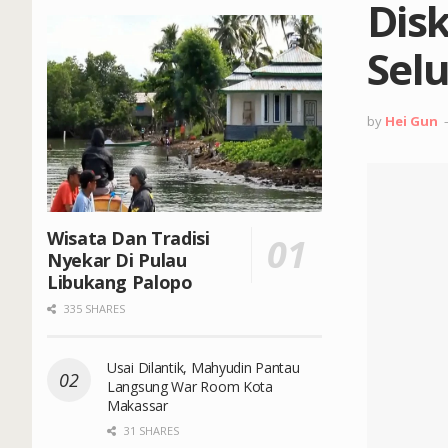
Dis
Sel
by
Hei Gun
Wisata Dan Tradisi
Nyekar Di Pulau
Libukang Palopo
335 SHARES
Usai Dilantik, Mahyudin Pantau
Langsung War Room Kota
Makassar
31 SHARES