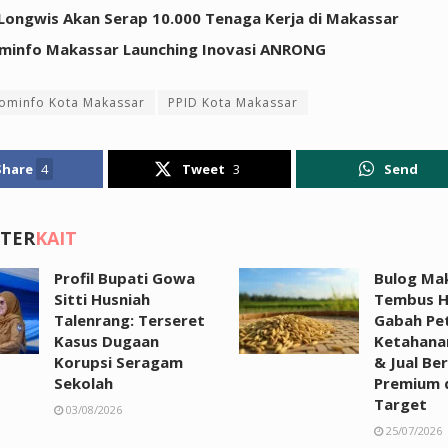
Longwis Akan Serap 10.000 Tenaga Kerja di Makassar
minfo Makassar Launching Inovasi ANRONG
ominfo Kota Makassar
PPID Kota Makassar
Share
4
Tweet
3
Send
 TER
KAIT
Profil Bupati Gowa
Bulog Ma
Sitti Husniah
Tembus H
Talenrang: Terseret
Gabah Pet
Kasus Dugaan
Ketahana
Korupsi Seragam
& Jual Be
Sekolah
Premium d
Target
03/08/2026
25/07/2026