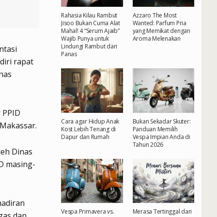
Rahasia Kilau Rambut
Azzaro The Most
Jisoo Bukan Cuma Alat
Wanted: Parfum Pria
Mahal! 4 “Serum Ajaib”
yang Memikat dengan
Wajib Punya untuk
Aroma Melenakan
Lindungi Rambut dari
ntasi
Panas
iri rapat
nas
r PPID
Cara agar Hidup Anak
Bukan Sekadar Skuter:
 Makassar.
Kost Lebih Tenang di
Panduan Memilih
Dapur dan Rumah
Vespa Impian Anda di
Tahun 2026
leh Dinas
D masing-
adiran
Vespa Primavera vs.
Merasa Tertinggal dari
gas dan