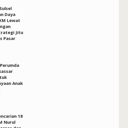
ulsel
an Daya
KM Lewat
ngan
rategi Jitu
 Pasar
 Perumda
kassar
tuk
yaan Anak
g
encarian 18
M Nurul
sarnas dan