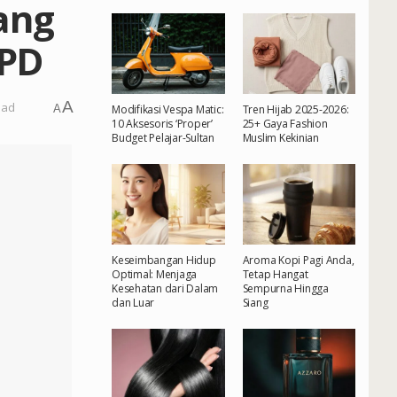
ang
KPD
A
ead
A
Modifikasi Vespa Matic:
Tren Hijab 2025-2026:
10 Aksesoris ‘Proper’
25+ Gaya Fashion
Budget Pelajar-Sultan
Muslim Kekinian
Keseimbangan Hidup
Aroma Kopi Pagi Anda,
Optimal: Menjaga
Tetap Hangat
Kesehatan dari Dalam
Sempurna Hingga
dan Luar
Siang