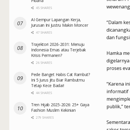
Pidana
wewenang 
45 SHARES
AI Gempur Lapangan Kerja,
“Dalam kes
Jurusan Ini Justru Makin Moncer
dicanangk
47 SHARES
dan fungsi
Trajektori 2026-2031: Menuju
Indonesia Emas atau Terjebak
Hamka men
Krisis Permanen?
digelarnya
26 SHARES
proses eva
Pede Banget Habis Cat Rambut?
Ini 5 Jurus Jitu Biar Rambutmu
“Karena i
Tetap Kece Badai!
informatif
44 SHARES
mengimple
Tren Hijab 2025-2026: 25+ Gaya
publik,” t
Fashion Muslim Kekinian
279 SHARES
Sementara
rakor ters