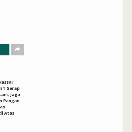
kassar
ET Serap
ani, Jaga
n Pangan
ras
i Atas