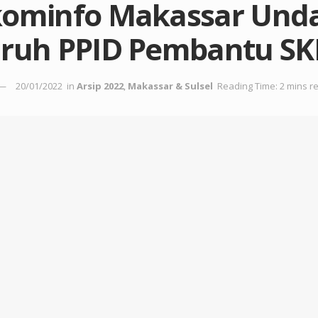
kominfo Makassar Und
uruh PPID Pembantu S
20/01/2022
in
Arsip 2022
,
Makassar & Sulsel
Reading Time: 2 mins r