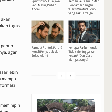
Sprint 2025: Dua Jiwa,
Teman Seusiamu? Mari
Satu Mesin, Pilihan
Berdamai dengan
Anda?
“Garis Waktu” Hidup
yang Tak Terduga
g akan
hkan tugas
 penuh
Rambut Rontok Parah?
Kenapa Parfum Anda
nya, agar
Kenali Penyebab dan
Tidak Meninggalkan
Solusi Alami
Kesan? (Dan Cara
Mengatasinya)
sar lebih
ta mampu
formasi
g memimpin
etiap