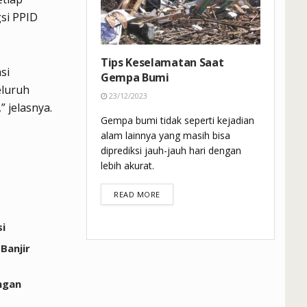
si PPID
Tips Keselamatan Saat
si
Gempa Bumi
eluruh
23/12/2023
 jelasnya.
Gempa bumi tidak seperti kejadian
alam lainnya yang masih bisa
diprediksi jauh-jauh hari dengan
lebih akurat.
DETAILS
READ MORE
si
Banjir
ngan