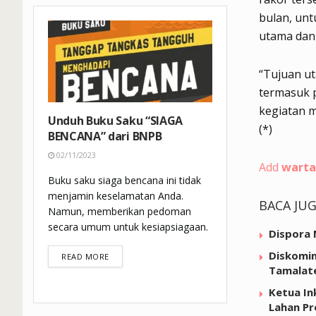
bulan, unt
utama dan
“Tujuan u
termasuk 
kegiatan m
Unduh Buku Saku “SIAGA
(*)
BENCANA” dari BNPB
02/11/2023
Add
warta
Buku saku siaga bencana ini tidak
menjamin keselamatan Anda.
BACA JU
Namun, memberikan pedoman
secara umum untuk kesiapsiagaan.
Dispora 
Diskomin
DETAILS
READ MORE
Tamalat
Ketua In
Lahan Pr