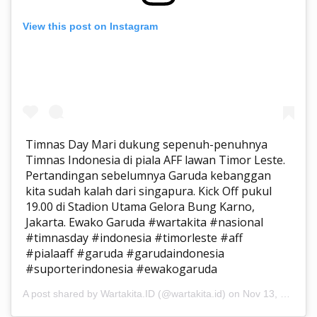
View this post on Instagram
Timnas Day Mari dukung sepenuh-penuhnya
Timnas Indonesia di piala AFF lawan Timor Leste.
Pertandingan sebelumnya Garuda kebanggan
kita sudah kalah dari singapura. Kick Off pukul
19.00 di Stadion Utama Gelora Bung Karno,
Jakarta. Ewako Garuda #wartakita #nasional
#timnasday #indonesia #timorleste #aff
#pialaaff #garuda #garudaindonesia
#suporterindonesia #ewakogaruda
A post shared by Wartakita.ID (@wartakita.id) on
Nov 13, 2018 at 12:40am PST