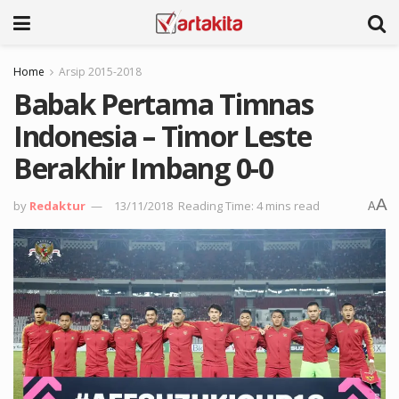
Home
Arsip 2015-2018
Babak Pertama Timnas
Indonesia – Timor Leste
Berakhir Imbang 0-0
A
by
Redaktur
13/11/2018
Reading Time: 4 mins read
A